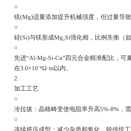
○
镁(Mg)适量添加提升机械强度，但过量导
○
硅(Si)与镁形成Mg₂Si强化相，比例失衡（如
○
先进“Al-Mg-Si-Cu”四元合金精准配
在3.0×10⁻⁸Ω·m以内。
2.
加工工艺
○
冷拉拔：晶格畸变使电阻率升高5%-8%，需退
○
连续挤压成型：减少杂质和氧化，较传统工